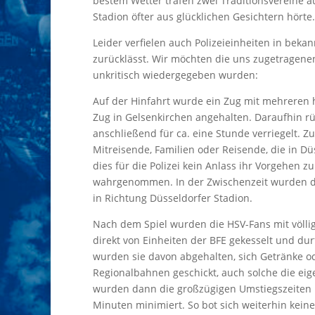
bestem Wetter trafen zwei Traditionsvereine a
Stadion öfter aus glücklichen Gesichtern hörte
Leider verfielen auch Polizeieinheiten in beka
zurücklässt. Wir möchten die uns zugetragenen 
unkritisch wiedergegeben wurden:
Auf der Hinfahrt wurde ein Zug mit mehreren 
Zug in Gelsenkirchen angehalten. Daraufhin r
anschließend für ca. eine Stunde verriegelt. 
Mitreisende, Familien oder Reisende, die in Dü
dies für die Polizei kein Anlass ihr Vorgehen 
wahrgenommen. In der Zwischenzeit wurden dre
in Richtung Düsseldorfer Stadion.
Nach dem Spiel wurden die HSV-Fans mit völli
direkt von Einheiten der BFE gekesselt und du
wurden sie davon abgehalten, sich Getränke o
Regionalbahnen geschickt, auch solche die eige
wurden dann die großzügigen Umstiegszeiten 
Minuten minimiert. So bot sich weiterhin keine