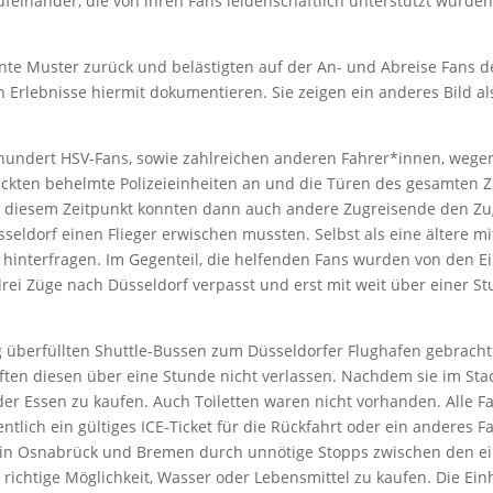
ufeinander, die von ihren Fans leidenschaftlich unterstützt wurde
.
nnte Muster zurück und belästigten auf der An- und Abreise Fans d
Erlebnisse hiermit dokumentieren. Sie zeigen ein anderes Bild als
hundert HSV-Fans, sowie zahlreichen anderen Fahrer*innen, wege
ückten behelmte Polizeieinheiten an und die Türen des gesamten 
Zu diesem Zeitpunkt konnten dann auch andere Zugreisende den Zug
sseldorf einen Flieger erwischen mussten. Selbst als eine ältere 
zu hinterfragen. Im Gegenteil, die helfenden Fans wurden von den 
i Züge nach Düsseldorf verpasst und erst mit weit über einer St
g überfüllten Shuttle-Bussen zum Düsseldorfer Flughafen gebrach
rften diesen über eine Stunde nicht verlassen. Nachdem sie im St
der Essen zu kaufen. Auch Toiletten waren nicht vorhanden. Alle 
ntlich ein gültiges ICE-Ticket für die Rückfahrt oder ein anderes F
in Osnabrück und Bremen durch unnötige Stopps zwischen den ein
 richtige Möglichkeit, Wasser oder Lebensmittel zu kaufen. Die Ein