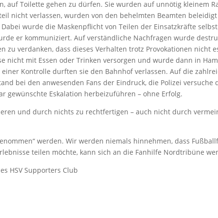
n, auf Toilette gehen zu dürfen. Sie wurden auf unnötig kleinem 
teil nicht verlassen, wurden von den behelmten Beamten beleidigt
. Dabei wurde die Maskenpflicht von Teilen der Einsatzkräfte selbs
de er kommuniziert. Auf verständliche Nachfragen wurde destrukti
zu verdanken, dass dieses Verhalten trotz Provokationen nicht es
e nicht mit Essen oder Trinken versorgen und wurde dann in Ha
einer Kontrolle durften sie den Bahnhof verlassen. Auf die zahlre
ntstand bei den anwesenden Fans der Eindruck, die Polizei versuche
ar gewünschte Eskalation herbeizuführen – ohne Erfolg.
ptieren und durch nichts zu rechtfertigen – auch nicht durch verme
ingenommen“ werden. Wir werden niemals hinnehmen, dass Fußbal
lebnisse teilen möchte, kann sich an die Fanhilfe Nordtribüne 
 des HSV Supporters Club