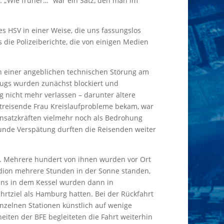
n. „Wie früher…“ war ein Satz, den man im
es HSV in einer Weise, die uns fassungslos
 die Polizeiberichte, die von einigen Medien
n einer angeblichen technischen Störung am
Zugs wurden zunächst blockiert und
 nicht mehr verlassen – darunter ältere
mitreisende Frau Kreislaufprobleme bekam, war
Einsatzkräften vielmehr noch als Bedrohung
unde Verspätung durften die Reisenden weiter
t. Mehrere hundert von ihnen wurden vor Ort
adion mehrere Stunden in der Sonne standen,
Fans in dem Kessel wurden dann in
ahrtziel als Hamburg hatten. Bei der Rückfahrt
zelnen Stationen künstlich auf wenige
heiten der BFE begleiteten die Fahrt weiterhin