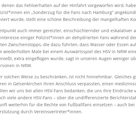
, denen das Fehlverhalten auf der Hinfahrt vorgeworfen wird, hab
zist*innen ein „Sonderzug für die Fans nach Hamburg“ angekündig
lviert wurde, stellt eine schöne Beschreibung der mangelhaften 
eitpunkt auch immer gereizter, einschüchternder und eskalativer au
esinteresse einiger Polizist*innen an dehydrierten Fans während d
ürzten Zwischenstopps, die dazu führten, dass Wasser oder Essen a
m wiederholten Male bei einem Auswärtsspiel des HSV in NRW eine P
enießt, extra eingeflogen wurde, sagt in unseren Augen weniger ü
Personen in NRW.
r solchen Weise zu beschränken, ist nicht hinnehmbar. Gleiches gi
en in Gelsenkirchen ihren Anschluss verpassten, einen medizinisch
len wir uns bei allen HSV-Fans bedanken, die uns ihre Eindrücke 
auch viele andere HSV-Fans – über die undifferenzierte Berichterst
nft weiterhin für die Rechte von Fußballfans einsetzen – auch be
terstützung durch Vereinsvertreter*innen.