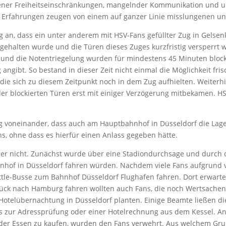
ener Freiheitseinschränkungen, mangelnder Kommunikation und un
 Erfahrungen zeugen von einem auf ganzer Linie misslungenen und
ng an, dass ein unter anderem mit HSV-Fans gefüllter Zug in Gelse
ehalten wurde und die Türen dieses Zuges kurzfristig versperrt wu
nd die Notentriegelung wurden für mindestens 45 Minuten blockier
 angibt. So bestand in dieser Zeit nicht einmal die Möglichkeit fr
 die sich zu diesem Zeitpunkt noch in dem Zug aufhielten. Weiterh
er blockierten Türen erst mit einiger Verzögerung mitbekamen. HS
voneinander, dass auch am Hauptbahnhof in Düsseldorf die Lage c
ns, ohne dass es hierfür einen Anlass gegeben hätte.
ider nicht. Zunächst wurde über eine Stadiondurchsage und durch d
nhof in Düsseldorf fahren würden. Nachdem viele Fans aufgrund vi
uttle-Busse zum Bahnhof Düsseldorf Flughafen fahren. Dort erwart
zurück nach Hamburg fahren wollten auch Fans, die noch Wertsache
otelübernachtung in Düsseldorf planten. Einige Beamte ließen di
es zur Adressprüfung oder einer Hotelrechnung aus dem Kessel. An
der Essen zu kaufen, wurden den Fans verwehrt. Aus welchem Grund 