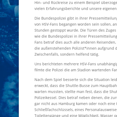
Hin- und Rückreise zu einem Beispiel überzog
vielen Erfahrungsberichte und unsere eigenen
Die Bundespolizei gibt in ihrer Pressemitteilu
von HSV-Fans begangen worden sein sollen, ang
Stunden gestoppt wurde. Die Türen des Zuges u
wie die Bundespolizei in ihrer Pressemitteilung
Fans betraf dies auch alle anderen Reisenden,
die außenstehenden Polizist*innen aufgrund d
Zwischenfalls, sondern helfend tätig.
Uns berichteten mehrere HSV-Fans unabhängig 
filmte die Polizei die am Stadion wartenden Fa
Nach dem Spiel besserte sich die Situation le
erweckt, dass die Shuttle-Busse zum Hauptbah
warten mussten, stellte man fest, dass die Sh
Polizeikessel. Dies betraf neben denen, die 
gar nicht aus Hamburg kamen oder noch eine H
Schließfachschlüssels, eines Personalausweis
Toilettengänge und eine Möglichkeit, Wasser o